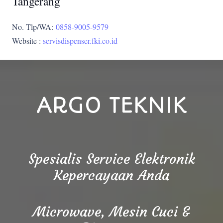
Tangerang
No. Tlp/WA:
0858-9005-9579
Website :
servisdispenser.fki.co.id
ARGO TEKNIK
Spesialis Service Elektronik
Kepercayaan Anda
Microwave, Mesin Cuci &