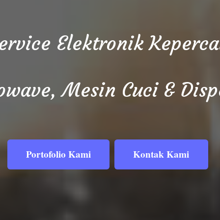
Service Elektronik Keper
owave, Mesin Cuci & Disp
Portofolio Kami
Kontak Kami