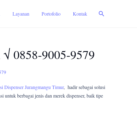
search
i
Layanan
Portofolio
Kontak
l √ 0858-9005-9579
579
si Dispenser Jurangmangu Timur
, hadir sebagai solusi
i untuk berbagai jenis dan merek dispenser, baik tipe