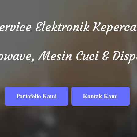
Service Elektronik Keper
owave, Mesin Cuci & Disp
Portofolio Kami
Kontak Kami