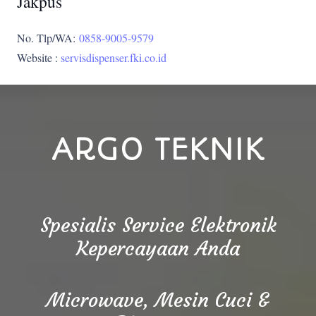
Jakpus
No. Tlp/WA:
0858-9005-9579
Website :
servisdispenser.fki.co.id
ARGO TEKNIK
Spesialis Service Elektronik
Kepercayaan Anda
Microwave, Mesin Cuci &