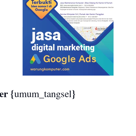
er {
}
umum_tangsel