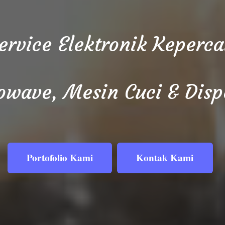
Service Elektronik Keper
owave, Mesin Cuci & Disp
Portofolio Kami
Kontak Kami