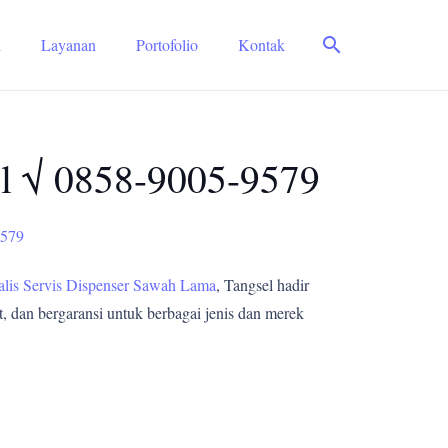
search
i
Layanan
Portofolio
Kontak
el √ 0858-9005-9579
9579
alis Servis Dispenser Sawah Lama
, Tangsel hadir
, dan bergaransi untuk berbagai jenis dan merek