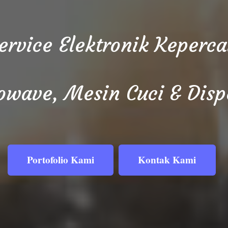
Service Elektronik Keper
owave, Mesin Cuci & Disp
Portofolio Kami
Kontak Kami