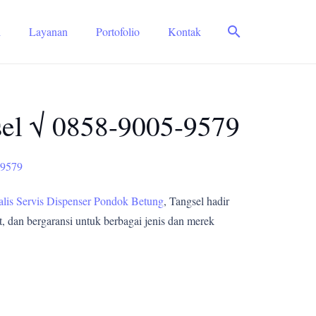
search
i
Layanan
Portofolio
Kontak
sel √ 0858-9005-9579
-9579
alis Servis Dispenser Pondok Betung
, Tangsel hadir
, dan bergaransi untuk berbagai jenis dan merek