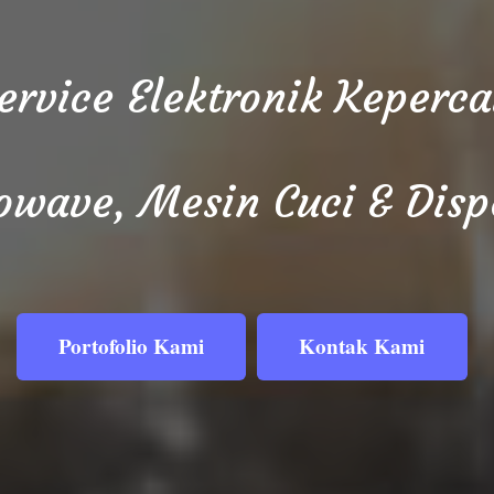
Service Elektronik Keper
owave, Mesin Cuci & Disp
Portofolio Kami
Kontak Kami