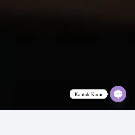
Kontak Kami
Open
chaty