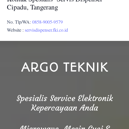
Cipadu, Tangerang
No. Tlp/WA:
0858-9005-9579
Website :
servisdispenser.fki.co.id
ARGO TEKNIK
Spesialis Service Elektronik
Kepercayaan Anda
Microwave, Mesin Cuci &