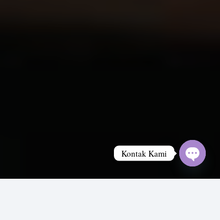
Kontak Kami
Open
chaty