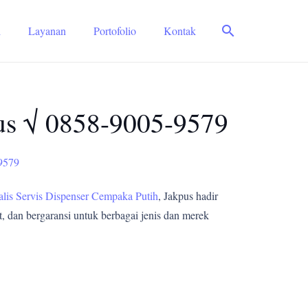
search
i
Layanan
Portofolio
Kontak
pus √ 0858-9005-9579
-9579
alis Servis Dispenser Cempaka Putih
, Jakpus hadir
, dan bergaransi untuk berbagai jenis dan merek