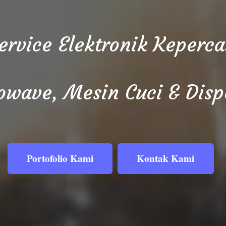
Service Elektronik Keper
owave, Mesin Cuci & Disp
Portofolio Kami
Kontak Kami