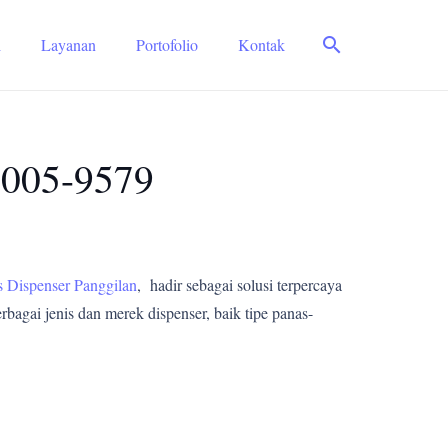
search
i
Layanan
Portofolio
Kontak
9005-9579
s Dispenser Panggilan
, hadir sebagai solusi terpercaya
bagai jenis dan merek dispenser, baik tipe panas-