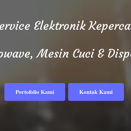
Service Elektronik Keper
owave, Mesin Cuci & Disp
Portofolio Kami
Kontak Kami